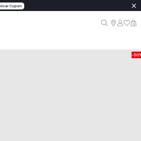
×
licar Cupón
0
-50