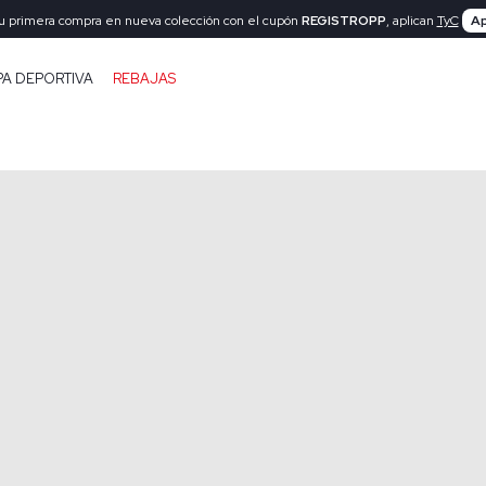
tu primera compra en nueva colección con el cupón
REGISTROPP
, aplican
TyC
Ap
PA DEPORTIVA
REBAJAS