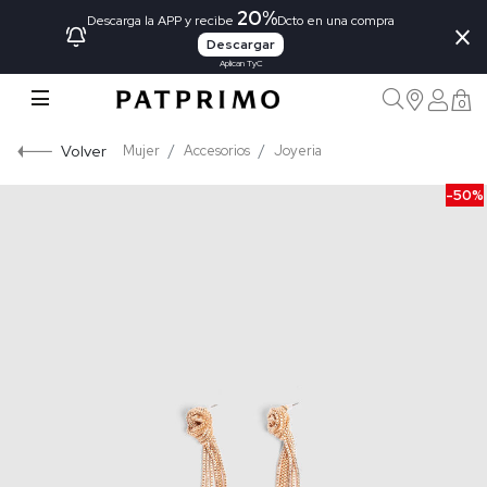
20%
×
Descarga la APP y recibe
Dcto en una compra
Descargar
Aplican TyC
0
Volver
Mujer
Accesorios
Joyeria
-50%