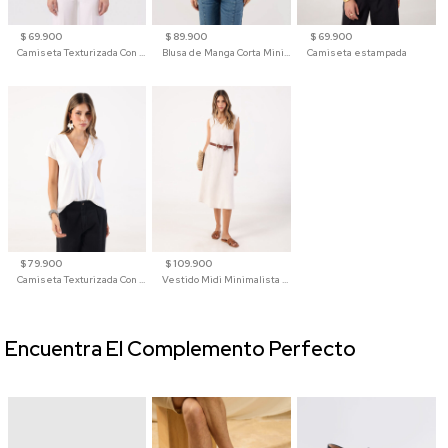
$ 69.900
$ 89.900
$ 69.900
Camiseta Texturizada Con Hombro Caído Para Mujer
Blusa de Manga Corta Minimalista para Mujer
Camiseta estampada
$ 79.900
$ 109.900
Camiseta Texturizada Con Cuello En V Para Mujer
Vestido Midi Minimalista De Silueta Amplia
Encuentra El Complemento Perfecto