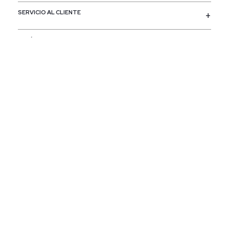
SERVICIO AL CLIENTE
POLÍTICAS
CONTACTO
SIGUENOS
PAÍS / REGIÓN
Colombia