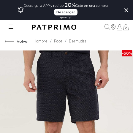
20%
×
Descarga la APP y recibe
Dcto en una compra
Descargar
Aplican TyC
0
Volver
Hombre
Ropa
Bermudas
-50%