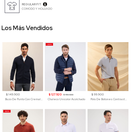
REGULAR FIT
COMODO Y HOLGADO
Los Más Vendidos
-20%
$ 149.900
$ 127.920
$ 99.900
$ 159.900
Buzo De Punto Con Cremallera Para Hombre
Chaleco Unicolor Acolchado
Polo De Botones Contraste Para Hombre
-50%