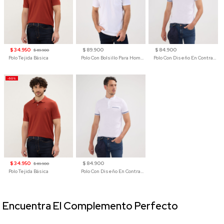
$ 34.950
$ 89.900
$ 84.900
$ 69.900
Polo Tejida Básica
Polo Con Bolsillo Para Hombre
Polo Con Diseño En Contraste
-50%
$ 34.950
$ 84.900
$ 69.900
Polo Tejida Básica
Polo Con Diseño En Contraste
Encuentra El Complemento Perfecto