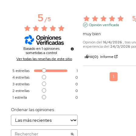
5
5
/
5
Opinión verificada
muy bien
Opinión del
16/4/2026
, tras u
experiencia del
24/3/2026
po
Basado en
1
opiniones
sometidas a control
Útil
(0)
Informe
Ver todas las reseñas de este sitio
5
estrellas
1
1
4
estrellas
0
3
estrellas
0
2
estrellas
0
1
estrella
0
Ordenar las opiniones