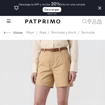
20%
×
Descarga la APP y recibe
Dcto en una compra
Descargar
Aplican TyC
0
Volver
Mujer
Ropa
Bermudas y shorts
Bermudas