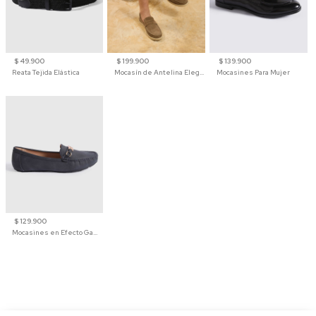
$ 49.900
$ 199.900
$ 139.900
Reata Tejida Elástica
Mocasín de Antelina Elegante con Suela de Contraste Para Hombre
Mocasines Para Mujer
$ 129.900
Mocasines en Efecto Gamuzado Para Mujer