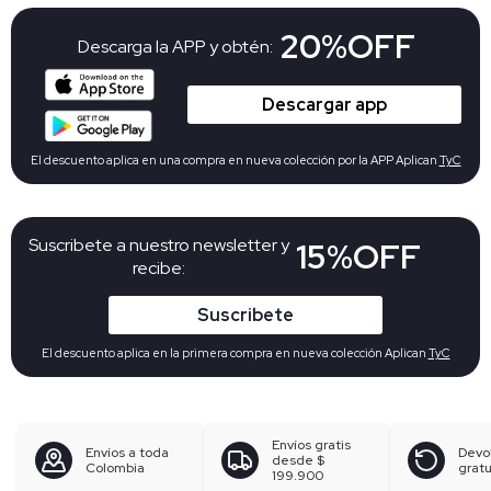
20%OFF
Descarga la APP y obtén:
Descargar app
El descuento aplica en una compra en nueva colección por la APP Aplican
TyC
Suscribete a nuestro newsletter y
15%OFF
recibe:
Suscribete
El descuento aplica en la primera compra en nueva colección Aplican
TyC
Envíos gratis
Envíos a toda
Devo
desde
$
Colombia
gratu
199.900