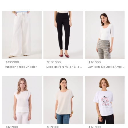
$ 139.900
$ 109.900
$ 69.900
Pantalón Fluido Unicolor
Leggigs Para Mujer Talle Alto Liso
Camiseta De Cuello Amplio Y Manga 3/4 Para Mujer
$ 69.900
$ 89.900
$ 69.900