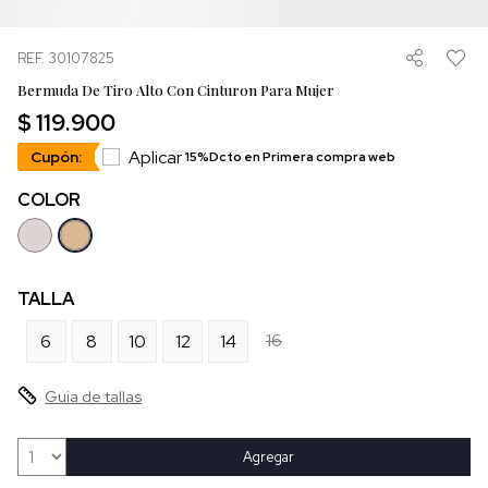
REF. 30107825
Bermuda De Tiro Alto Con Cinturon Para Mujer
$ 119.900
Aplicar
Cupón:
15%Dcto en Primera compra web
COLOR
TALLA
16
6
8
10
12
14
Guia de tallas
Agregar