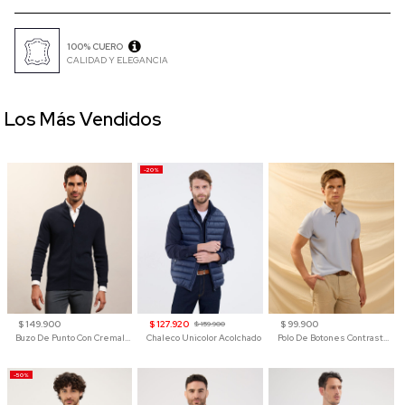
100% CUERO
CALIDAD Y ELEGANCIA
Los Más Vendidos
-20%
$ 149.900
$ 127.920
$ 99.900
$ 159.900
Buzo De Punto Con Cremallera Para Hombre
Chaleco Unicolor Acolchado
Polo De Botones Contraste Para Hombre
-50%