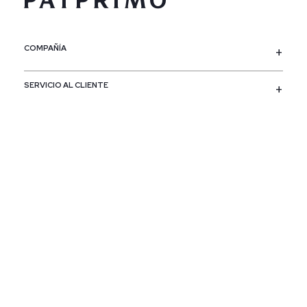
COMPAÑÍA
SERVICIO AL CLIENTE
POLÍTICAS
CONTACTO
SIGUENOS
PAÍS / REGIÓN
Colombia