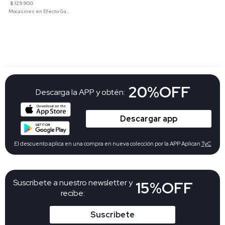
$ 129.900
Mocasines en Efecto Gamuzado Para Mujer
20%OFF
Descarga la APP y obtén:
Descargar app
El descuento aplica en una compra en nueva colección por la APP Aplican
TyC
Suscribete a nuestro newsletter y
15%OFF
recibe:
Suscribete