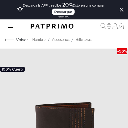
20%
×
Descarga la APP y recibe
Dcto en una compra
Descargar
Aplican TyC
0
Volver
Hombre
Accesorios
Billeteras
-50%
100% Cuero