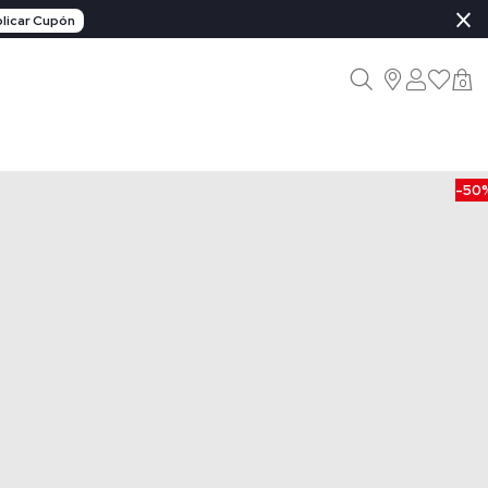
×
licar Cupón
0
-50