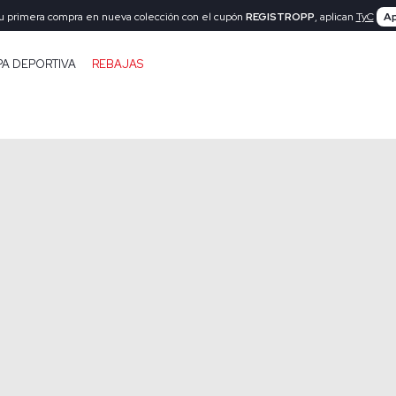
tu primera compra en nueva colección con el cupón
REGISTROPP
, aplican
TyC
Ap
PA DEPORTIVA
REBAJAS