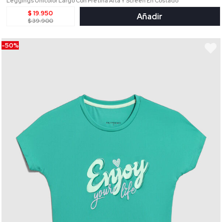
Leggings Unicolor Largo Con Pretina Alta Y Screen En Costado
$ 19.950
Añadir
$ 39.900
-50%