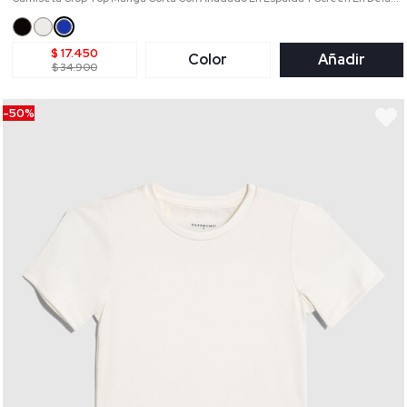
$ 17.450
Color
Añadir
$ 34.900
-50%