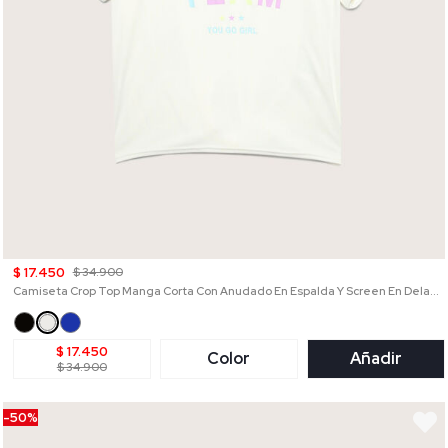
$ 17.450
$ 34.900
Camiseta Crop Top Manga Corta Con Anudado En Espalda Y Screen En Delantero , Cosmic Vibes Kids
$ 17.450
Color
Añadir
$ 34.900
-50%