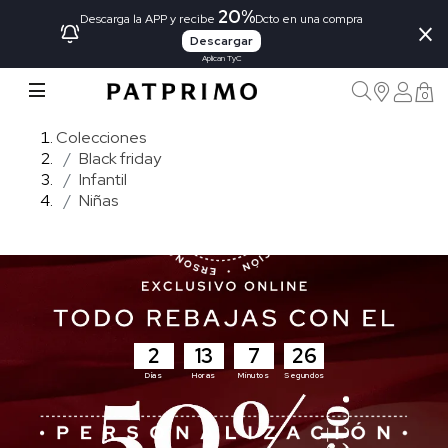
20%
×
Descarga la APP y recibe
Dcto en una compra
Descargar
Aplican TyC
0
Colecciones
Black friday
Infantil
Niñas
2
13
7
24
Días
Horas
Minutos
Segundos