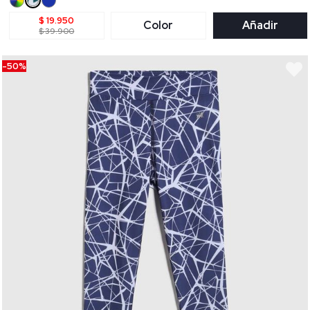
$ 19.950
Color
Añadir
$ 39.900
-50%