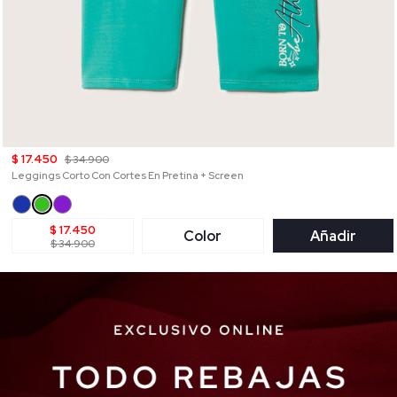
$ 17.450
$ 34.900
Leggings Corto Con Cortes En Pretina + Screen
$ 17.450
Color
Añadir
$ 34.900