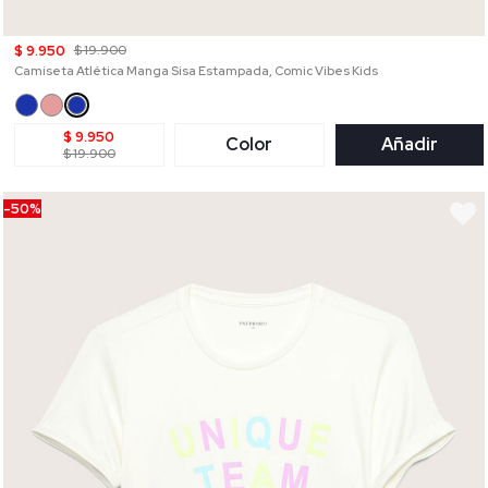
$ 9.950
$ 19.900
Camiseta Atlética Manga Sisa Estampada, Comic Vibes Kids
$ 9.950
Color
Añadir
$ 19.900
-50%