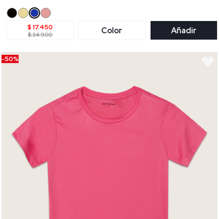
$ 17.450
Color
Añadir
$ 34.900
-50%