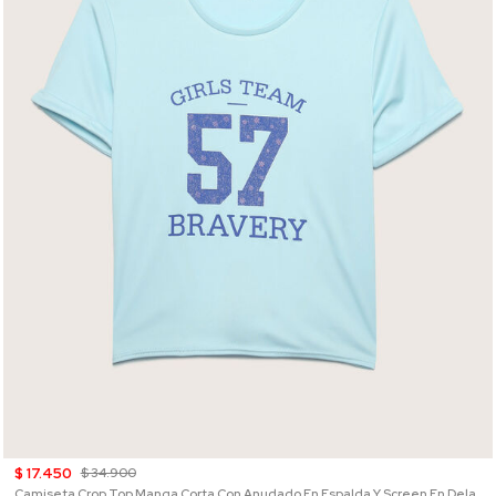
$ 17.450
$ 34.900
Camiseta Crop Top Manga Corta Con Anudado En Espalda Y Screen En Delantero , Cosmic Vibes Kids