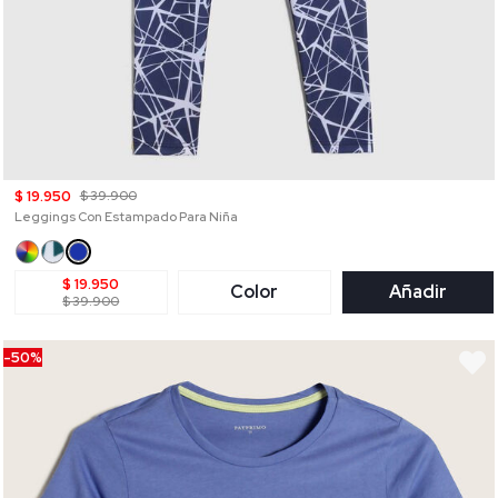
$ 19.950
$ 39.900
Leggings Con Estampado Para Niña
$ 19.950
Color
Añadir
$ 39.900
-50%