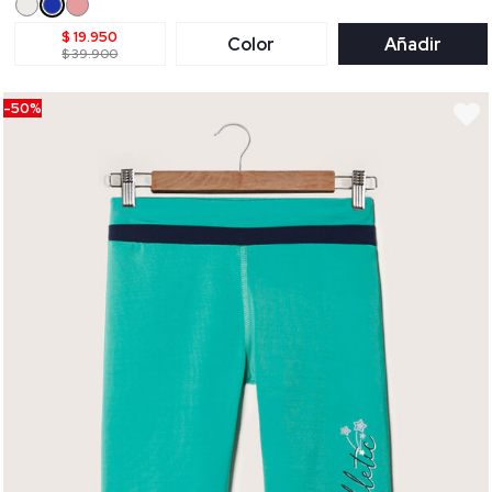
$ 19.950
Color
Añadir
$ 39.900
-50%