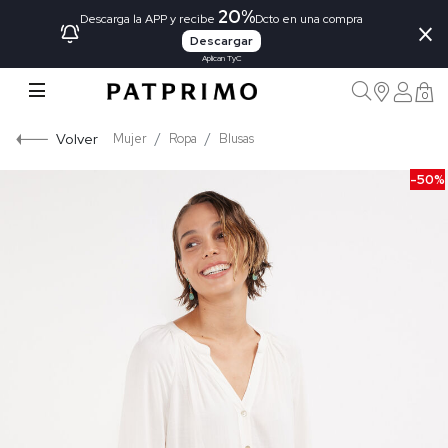
20%
×
Descarga la APP y recibe
Dcto en una compra
Descargar
Aplican TyC
0
Volver
Mujer
Ropa
Blusas
-50%