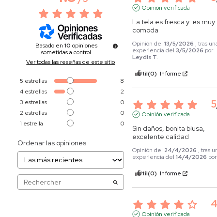
Opinión verificada
La tela es fresca y  es muy 
comoda
Opinión del
13/5/2026
, tras un
Basado en
10
opiniones
experiencia del
3/5/2026
por
sometidas a control
Leydis T.
Ver todas las reseñas de este sitio
Útil
(0)
Informe
5
estrellas
8
4
estrellas
2
5
3
estrellas
0
2
estrellas
0
Opinión verificada
1
estrella
0
Sin daños, bonita blusa, 
excelente calidad
Ordenar las opiniones
Opinión del
24/4/2026
, tras u
experiencia del
14/4/2026
po
Útil
(0)
Informe
Opinión verificada