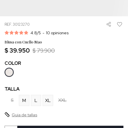
REF. 30123270
4.8
/
5
-
10
opiniones
Blusa con Cuello Mao
$ 39.950
$ 79.900
COLOR
TALLA
S
XXL
M
L
XL
Guia de tallas