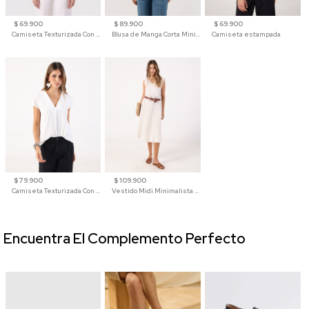
$ 69.900
$ 89.900
$ 69.900
Camiseta Texturizada Con Hombro Caído Para Mujer
Blusa de Manga Corta Minimalista para Mujer
Camiseta estampada
$ 79.900
$ 109.900
Camiseta Texturizada Con Cuello En V Para Mujer
Vestido Midi Minimalista De Silueta Amplia
Encuentra El Complemento Perfecto