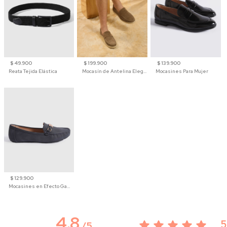
$ 49.900
$ 199.900
$ 139.900
Reata Tejida Elástica
Mocasín de Antelina Elegante con Suela de Contraste Para Hombre
Mocasines Para Mujer
$ 129.900
Mocasines en Efecto Gamuzado Para Mujer
4.8
5
/
5