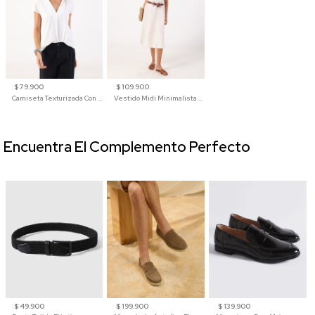
$ 79.900
$ 109.900
Camiseta Texturizada Con Cuello En V Para Mujer
Vestido Midi Minimalista De Silueta Amplia
Encuentra El Complemento Perfecto
$ 49.900
$ 199.900
$ 139.900