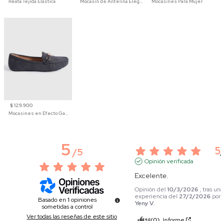
Reata Tejida Elástica
Mocasín de Antelina Elegante con Suela de Contraste Para Hombre
Mocasines Para Mujer
$ 129.900
Mocasines en Efecto Gamuzado Para Mujer
5
5
/
5
Opinión verificada
Excelente.
Opinión del
10/3/2026
, tras u
experiencia del
27/2/2026
po
Basado en
1
opiniones
Yeny V.
sometidas a control
Ver todas las reseñas de este sitio
Útil
(0)
Informe