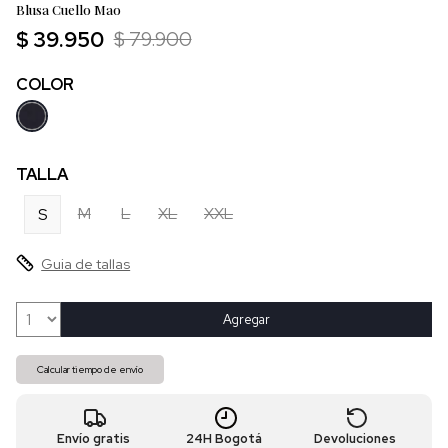
Blusa Cuello Mao
$ 39.950
$ 79.900
COLOR
TALLA
M
L
XL
XXL
S
Guia de tallas
Agregar
Calcular tiempo de envío
Envío gratis
24H Bogotá
Devoluciones