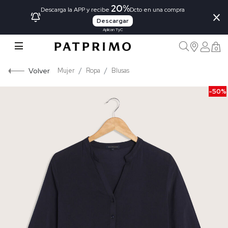
20%
×
Descarga la APP y recibe
Dcto en una compra
Descargar
Aplican TyC
0
Volver
Mujer
Ropa
Blusas
-50%