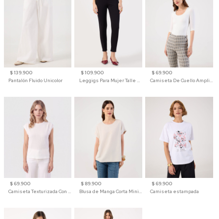
$ 139.900
$ 109.900
$ 69.900
Pantalón Fluido Unicolor
Leggigs Para Mujer Talle Alto Liso
Camiseta De Cuello Amplio Y Manga 3/4 Para Mujer
$ 69.900
$ 89.900
$ 69.900
Camiseta Texturizada Con Hombro Caído Para Mujer
Blusa de Manga Corta Minimalista para Mujer
Camiseta estampada