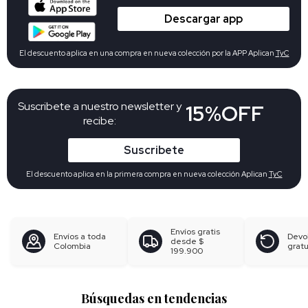
Descargar app
El descuento aplica en una compra en nueva colección por la APP Aplican
TyC
Suscribete a nuestro newsletter y
15%OFF
recibe:
Suscribete
El descuento aplica en la primera compra en nueva colección Aplican
TyC
Envíos gratis
Envíos a toda
Devo
desde
$
Colombia
gratu
199.900
Búsquedas en tendencias