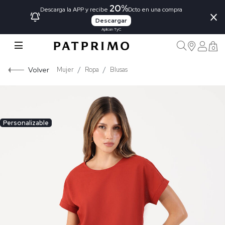
20%
×
Descarga la APP y recibe
Dcto en una compra
Descargar
Aplican TyC
0
Volver
Mujer
Ropa
Blusas
Personalizable