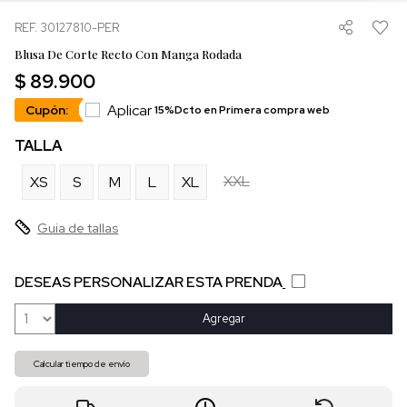
REF. 30127810-PER
Blusa De Corte Recto Con Manga Rodada
$ 89.900
Aplicar
Cupón:
15%Dcto en Primera compra web
TALLA
XXL
XS
S
M
L
XL
Guia de tallas
DESEAS PERSONALIZAR ESTA PRENDA
Agregar
Calcular tiempo de envío