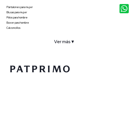
Pantalones para mujer
Blusas para mujer
Polos para hombre
Boxer para hombre
Calzoncillos
Ver más
▼
COMPAÑÍA
SERVICIO AL CLIENTE
POLÍTICAS