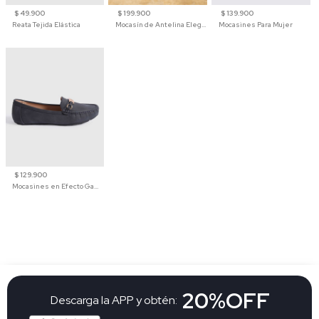
$ 49.900
$ 199.900
$ 139.900
Reata Tejida Elástica
Mocasín de Antelina Elegante con Suela de Contraste Para Hombre
Mocasines Para Mujer
$ 129.900
Mocasines en Efecto Gamuzado Para Mujer
20%OFF
Descarga la APP y obtén: