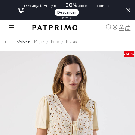
20%
×
Descarga la APP y recibe
Dcto en una compra
Descargar
Aplican TyC
0
Volver
Mujer
Ropa
Blusas
-60%