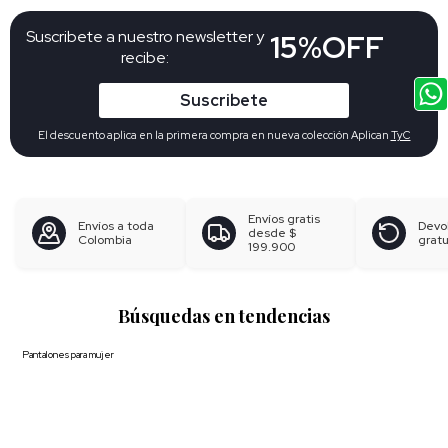
Suscribete a nuestro newsletter y
15%OFF
recibe:
Suscribete
El descuento aplica en la primera compra en nueva colección Aplican
TyC
Envíos gratis
Envíos a toda
Devo
desde
$
Colombia
gratu
199.900
Búsquedas en tendencias
Pantalones para mujer
Blusas para mujer
Polos para hombre
Boxer para hombre
Calzoncillos