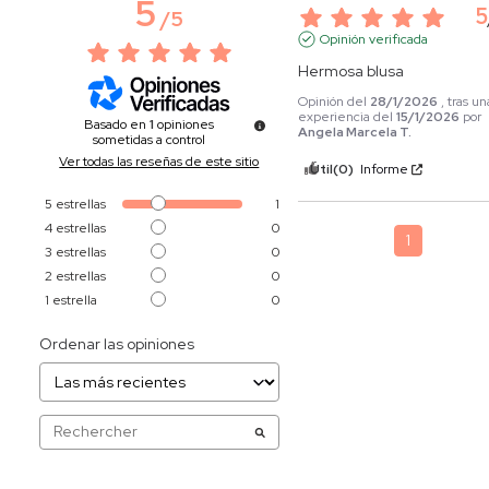
5
5
/
5
Opinión verificada
Hermosa blusa
Opinión del
28/1/2026
, tras un
experiencia del
15/1/2026
por
Basado en
1
opiniones
Angela Marcela T.
sometidas a control
Ver todas las reseñas de este sitio
Útil
(0)
Informe
5
estrellas
1
4
estrellas
0
1
3
estrellas
0
2
estrellas
0
1
estrella
0
Ordenar las opiniones