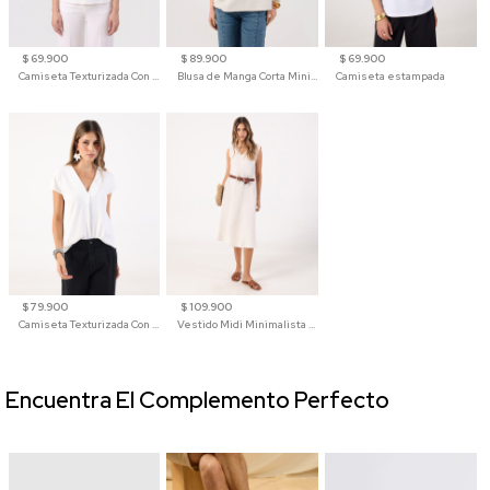
$ 69.900
$ 89.900
$ 69.900
Camiseta Texturizada Con Hombro Caído Para Mujer
Blusa de Manga Corta Minimalista para Mujer
Camiseta estampada
$ 79.900
$ 109.900
Camiseta Texturizada Con Cuello En V Para Mujer
Vestido Midi Minimalista De Silueta Amplia
Encuentra El Complemento Perfecto