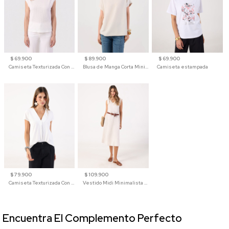
$ 69.900
$ 89.900
$ 69.900
Camiseta Texturizada Con Hombro Caído Para Mujer
Blusa de Manga Corta Minimalista para Mujer
Camiseta estampada
$ 79.900
$ 109.900
Camiseta Texturizada Con Cuello En V Para Mujer
Vestido Midi Minimalista De Silueta Amplia
Encuentra El Complemento Perfecto