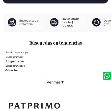
Envíos gratis
Envíos a toda
Devo
desde
$
Colombia
gratu
199.900
Búsquedas en tendencias
Pantalones para mujer
Blusas para mujer
Polos para hombre
Boxer para hombre
Calzoncillos
Ver más
▼