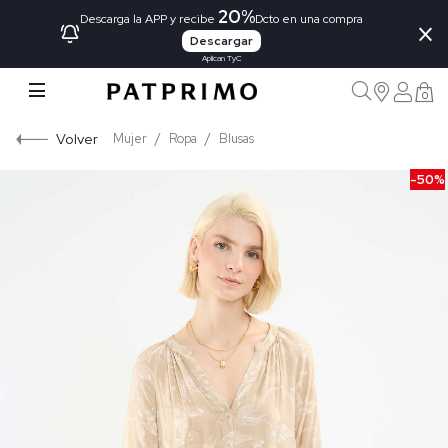
20%
×
Descarga la APP y recibe
Dcto en una compra
Descargar
Aplican TyC
0
Volver
Mujer
Ropa
Blusas
-50%