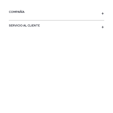
COMPAÑÍA
SERVICIO AL CLIENTE
POLÍTICAS
CONTACTO
SIGUENOS
PAÍS / REGIÓN
Colombia