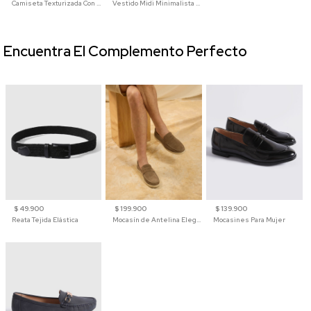
Camiseta Texturizada Con Cuello En V Para Mujer
Vestido Midi Minimalista De Silueta Amplia
Encuentra El Complemento Perfecto
$ 49.900
$ 199.900
$ 139.900
Reata Tejida Elástica
Mocasín de Antelina Elegante con Suela de Contraste Para Hombre
Mocasines Para Mujer