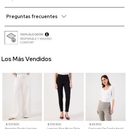
Preguntas frecuentes
100% ALGODÓN
RESPIRABLE Y MAXIMO
COMFORT
Los Más Vendidos
$ 139.900
$ 109.900
$ 69.900
Pantalón Fluido Unicolor
Leggigs Para Mujer Talle Alto Liso
Camiseta De Cuello Amplio Y Manga 3/4 Para Mujer