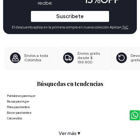
recibe:
Suscribete
El descuento aplica en la primera compra en nueva colección Aplican
TyC
Envíos gratis
Envíos a toda
Devo
desde
$
Colombia
gratu
199.900
Búsquedas en tendencias
Pantalones para mujer
Blusas para mujer
Polos para hombre
Boxer para hombre
Calzoncillos
Ver más
▼