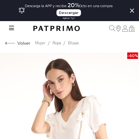
20%
×
Descarga la APP y recibe
Dcto en una compra
Descargar
Aplican TyC
0
Volver
Mujer
Ropa
Blusas
-60%