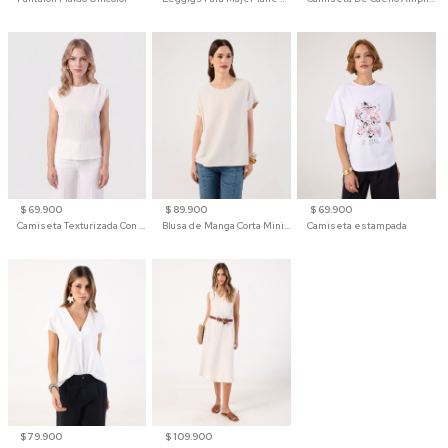
$ 69.900
$ 89.900
$ 69.900
Camiseta Texturizada Con Hombro Caído Para Mujer
Blusa de Manga Corta Minimalista para Mujer
Camiseta estampada
$ 79.900
$ 109.900