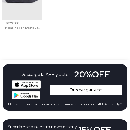
$ 129.900
Mocasines en Efecto Gamuzado Para Mujer
20%OFF
Descarga la APP y obtén:
Descargar app
El descuento aplica en una compra en nueva colección por la APP Aplican
TyC
Suscribete a nuestro newsletter y
15%OFF