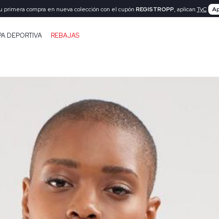
tu primera compra en nueva colección con el cupón
REGISTROPP
, aplican
TyC
Ap
PA DEPORTIVA
REBAJAS