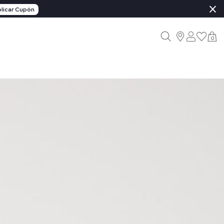
×
licar Cupón
0