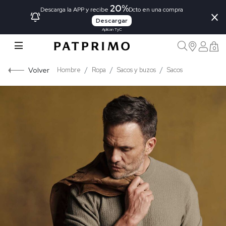
20%
×
Descarga la APP y recibe
Dcto en una compra
Descargar
Aplican TyC
0
Volver
Hombre
Ropa
Sacos y buzos
Sacos