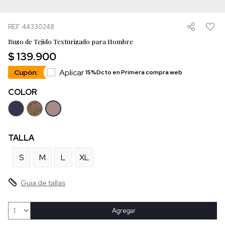
REF. 44330248
Buzo de Tejido Texturizado para Hombre
$ 139.900
Aplicar
Cupón:
15%Dcto en Primera compra web
COLOR
TALLA
S
M
L
XL
Guia de tallas
Agregar