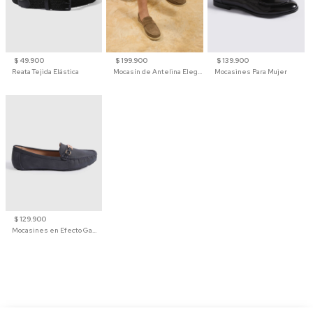
$ 49.900
$ 199.900
$ 139.900
Reata Tejida Elástica
Mocasín de Antelina Elegante con Suela de Contraste Para Hombre
Mocasines Para Mujer
$ 129.900
Mocasines en Efecto Gamuzado Para Mujer