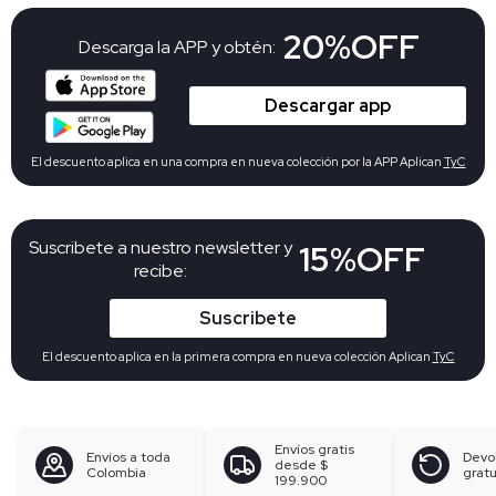
20%OFF
Descarga la APP y obtén:
Descargar app
El descuento aplica en una compra en nueva colección por la APP Aplican
TyC
Suscribete a nuestro newsletter y
15%OFF
recibe:
Suscribete
El descuento aplica en la primera compra en nueva colección Aplican
TyC
Envíos gratis
Envíos a toda
Devo
desde
$
Colombia
gratu
199.900