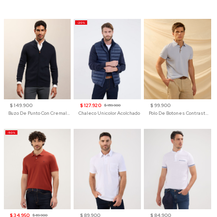
-20%
$ 149.900
$ 127.920
$ 99.900
$ 159.900
Buzo De Punto Con Cremallera Para Hombre
Chaleco Unicolor Acolchado
Polo De Botones Contraste Para Hombre
-50%
$ 34.950
$ 89.900
$ 84.900
$ 69.900