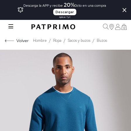
20%
×
Descarga la APP y recibe
Dcto en una compra
Descargar
Aplican TyC
0
Volver
Hombre
Ropa
Sacos y buzos
Buzos