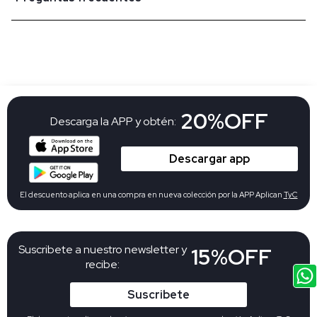
20%OFF
Descarga la APP y obtén:
Descargar app
El descuento aplica en una compra en nueva colección por la APP Aplican
TyC
Suscribete a nuestro newsletter y
15%OFF
recibe:
Suscribete