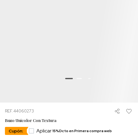
REF. 44060273
Buzo Unicolor Con Textura
Aplicar
Cupón:
15%Dcto en Primera compra web