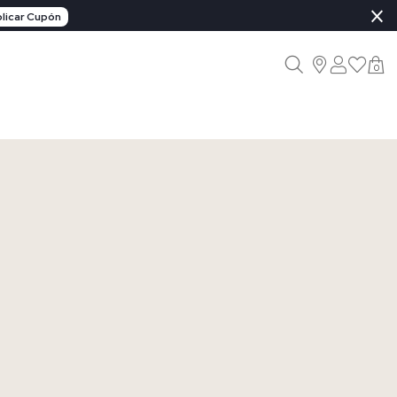
×
licar Cupón
0