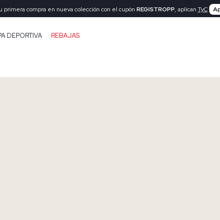
tu primera compra en nueva colección con el cupón
REGISTROPP
, aplican
TyC
Ap
PA DEPORTIVA
REBAJAS