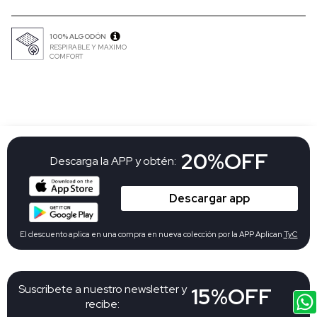
100% ALGODÓN
RESPIRABLE Y MAXIMO
COMFORT
20%OFF
Descarga la APP y obtén:
Descargar app
El descuento aplica en una compra en nueva colección por la APP Aplican
TyC
Suscribete a nuestro newsletter y
15%OFF
recibe: