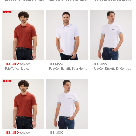
-50%
$ 34.950
$ 89.900
$ 84.900
$ 69.900
Polo Tejida Básica
Polo Con Bolsillo Para Hombre
Polo Con Diseño En Contraste
-50%
$ 34.950
$ 84.900
$ 69.900