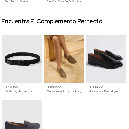
Polo Tejida Básica
Polo Con Diseño En Contraste
Encuentra El Complemento Perfecto
$ 49.900
$ 199.900
$ 139.900
Reata Tejida Elástica
Mocasín de Antelina Elegante con Suela de Contraste Para Hombre
Mocasines Para Mujer