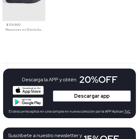
$ 129.900
Mocasines en Efecto Gamuzado Para Mujer
20%OFF
Descarga la APP y obtén:
Descargar app
El descuento aplica en una compra en nueva colección por la APP Aplican
TyC
Suscribete a nuestro newsletter y
15%OFF