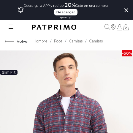
20%
×
Descarga la APP y recibe
Dcto en una compra
Descargar
Aplican TyC
0
Volver
Hombre
Ropa
Camisas
Camisas
-50%
Slim Fit