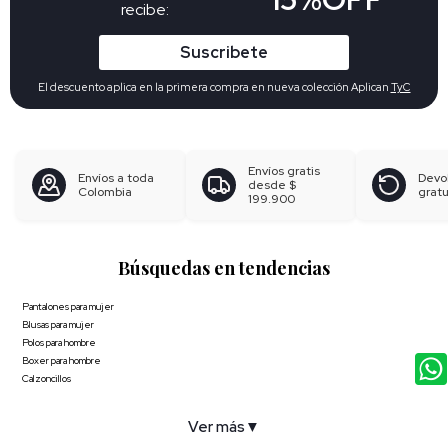
recibe:
Suscribete
El descuento aplica en la primera compra en nueva colección Aplican
TyC
Envíos gratis
Envíos a toda
Devo
desde
$
Colombia
gratu
199.900
Búsquedas en tendencias
Pantalones para mujer
Blusas para mujer
Polos para hombre
Boxer para hombre
Calzoncillos
Ver más
▼