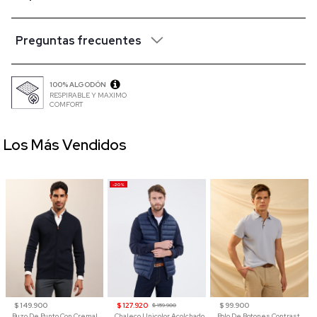
Preguntas frecuentes
100% ALGODÓN
RESPIRABLE Y MAXIMO
COMFORT
Los Más Vendidos
-20%
$ 149.900
$ 127.920
$ 99.900
$ 159.900
Buzo De Punto Con Cremallera Para Hombre
Chaleco Unicolor Acolchado
Polo De Botones Contraste Para Hombre