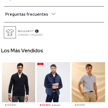
Preguntas frecuentes
REGULAR FIT
COMODO Y HOLGADO
Los Más Vendidos
-20%
$ 149.900
$ 127.920
$ 99.900
$ 159.900