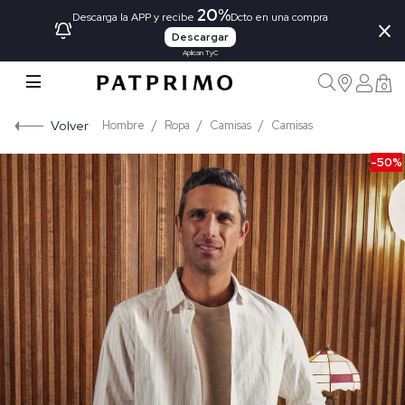
20%
×
Descarga la APP y recibe
Dcto en una compra
Descargar
Aplican TyC
0
Volver
Hombre
Ropa
Camisas
Camisas
-50%