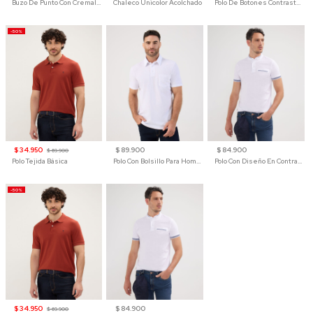
Buzo De Punto Con Cremallera Para Hombre
Chaleco Unicolor Acolchado
Polo De Botones Contraste Para Hombre
-50%
$ 34.950
$ 89.900
$ 84.900
$ 69.900
Polo Tejida Básica
Polo Con Bolsillo Para Hombre
Polo Con Diseño En Contraste
-50%
$ 34.950
$ 84.900
$ 69.900