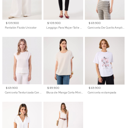
$ 139.900
$ 109.900
$ 69.900
Pantalón Fluido Unicolor
Leggigs Para Mujer Talle Alto Liso
Camiseta De Cuello Amplio Y Manga 3/4 Para Mujer
$ 69.900
$ 89.900
$ 69.900
Camiseta Texturizada Con Hombro Caído Para Mujer
Blusa de Manga Corta Minimalista para Mujer
Camiseta estampada