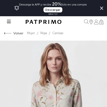
20%
×
Descarga la APP y recibe
Dcto en una compra
Descargar
Aplican TyC
0
Volver
Mujer
Ropa
Camisas