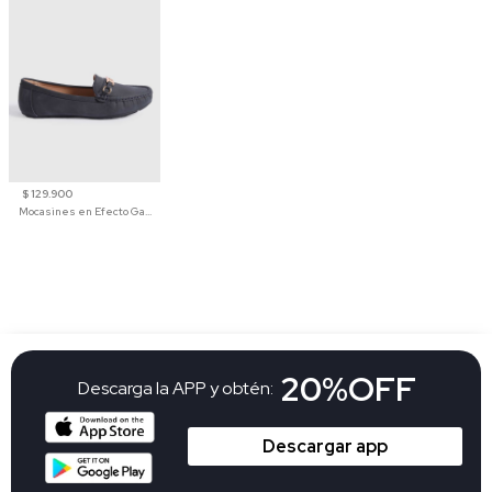
$ 129.900
Mocasines en Efecto Gamuzado Para Mujer
20%OFF
Descarga la APP y obtén:
Descargar app