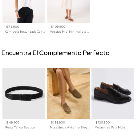
$ 79.900
$ 109.900
Camiseta Texturizada Con Cuello En V Para Mujer
Vestido Midi Minimalista De Silueta Amplia
Encuentra El Complemento Perfecto
$ 49.900
$ 199.900
$ 139.900
Reata Tejida Elástica
Mocasín de Antelina Elegante con Suela de Contraste Para Hombre
Mocasines Para Mujer