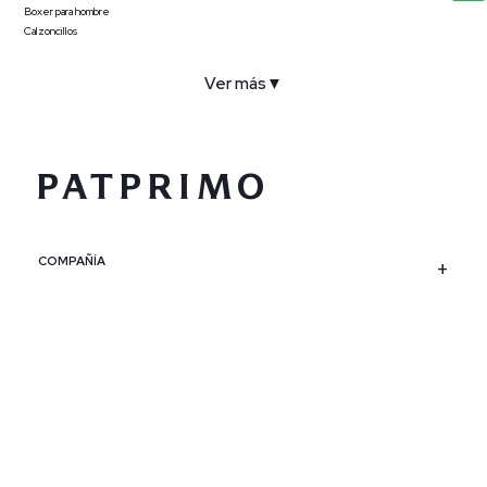
Boxer para hombre
Calzoncillos
Ver más
▼
COMPAÑÍA
SERVICIO AL CLIENTE
POLÍTICAS
CONTACTO