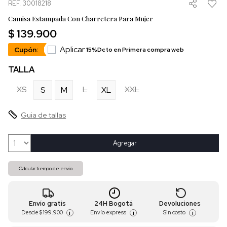
REF. 30018218
Camisa Estampada Con Charretera Para Mujer
$ 139.900
Aplicar
Cupón:
15%Dcto en Primera compra web
TALLA
XS
L
XXL
S
M
XL
Guia de tallas
Agregar
Calcular tiempo de envío
Envío gratis
24H Bogotá
Devoluciones
Desde
$ 199.900
Envío express
Sin costo
i
i
i