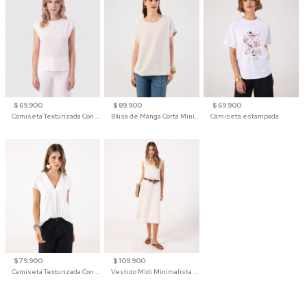
$ 69.900
$ 89.900
$ 69.900
Camiseta Texturizada Con Hombro Caído Para Mujer
Blusa de Manga Corta Minimalista para Mujer
Camiseta estampada
$ 79.900
$ 109.900
Camiseta Texturizada Con Cuello En V Para Mujer
Vestido Midi Minimalista De Silueta Amplia