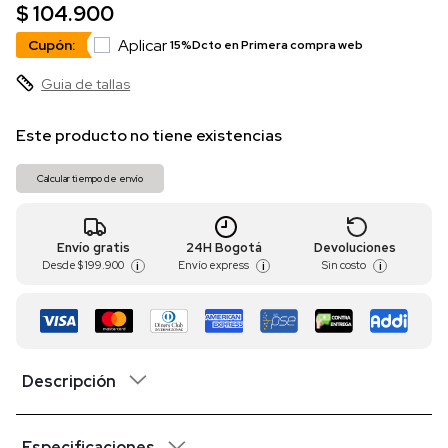
$ 104.900
Aplicar
Cupón:
15%Dcto en Primera compra web
Guia de tallas
Este producto no tiene existencias
Calcular tiempo de envío
Envío gratis
24H Bogotá
Devoluciones
Desde
$ 199.900
Envío express
Sin costo
i
i
i
Descripción
Especificaciones