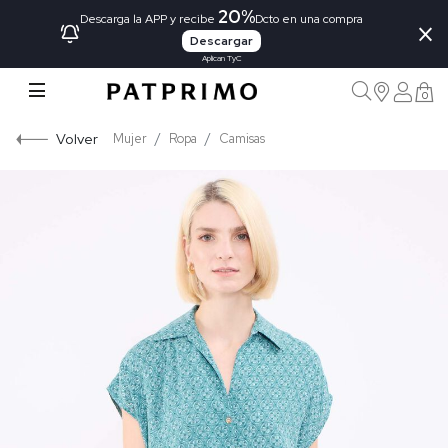
20%
×
Descarga la APP y recibe
Dcto en una compra
Descargar
Aplican TyC
0
Volver
Mujer
Ropa
Camisas