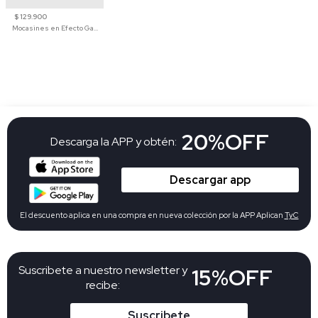
$ 129.900
Mocasines en Efecto Gamuzado Para Mujer
20%OFF
Descarga la APP y obtén:
Descargar app
El descuento aplica en una compra en nueva colección por la APP Aplican
TyC
Suscribete a nuestro newsletter y
15%OFF
recibe:
Suscribete