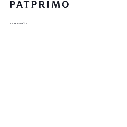
COMPAÑÍA
SERVICIO AL CLIENTE
POLÍTICAS
CONTACTO
SIGUENOS
PAÍS / REGIÓN
Colombia