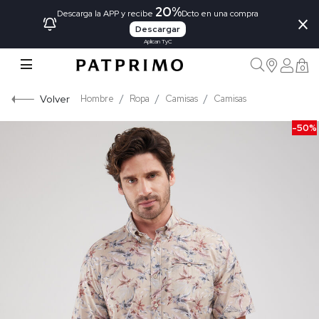
20%
×
Descarga la APP y recibe
Dcto en una compra
Descargar
Aplican TyC
0
Volver
Hombre
Ropa
Camisas
Camisas
-50%