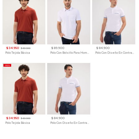
$ 34.950
$ 89.900
$ 84.900
$ 69.900
Polo Tejida Básica
Polo Con Bolsillo Para Hombre
Polo Con Diseño En Contraste
-50%
$ 34.950
$ 84.900
$ 69.900
Polo Tejida Básica
Polo Con Diseño En Contraste