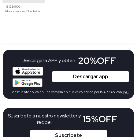
$ 129.900
Mocasines en Efecto Gamuzado Para Mujer
20%OFF
Descarga la APP y obtén:
Descargar app
El descuento aplica en una compra en nueva colección por la APP Aplican
TyC
Suscribete a nuestro newsletter y
15%OFF
recibe:
Suscribete