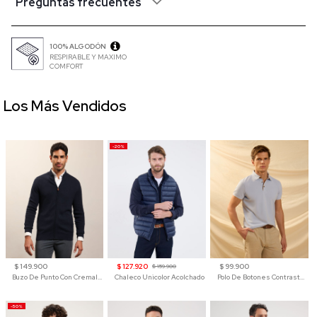
Preguntas frecuentes
100% ALGODÓN
RESPIRABLE Y MAXIMO
COMFORT
Los Más Vendidos
-20%
$ 149.900
$ 127.920
$ 99.900
$ 159.900
Buzo De Punto Con Cremallera Para Hombre
Chaleco Unicolor Acolchado
Polo De Botones Contraste Para Hombre
-50%