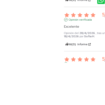
Útil
(0)
Informe
5
Opinión verificada
Excelente
Opinión del
28/4/2026
, tras 
18/4/2026
por
Sofia H.
Útil
(0)
Informe
5
Opinión verificada
De muy buena calidad
Opinión del
7/4/2026
, tras un
28/3/2026
por
Eliobeth S.
Útil
(0)
Informe
1
2
3