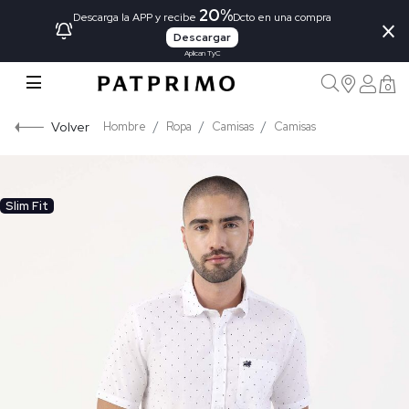
20%
×
Descarga la APP y recibe
Dcto en una compra
Descargar
Aplican TyC
0
Volver
Hombre
Ropa
Camisas
Camisas
Slim Fit