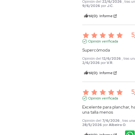
Opinión del
22/6/2026
, tras 
9/6/2026
por
J.C.
Útil
(0)
Informe
5
Opinión verificada
Supercómoda
Opinión del
12/6/2026
, tras u
2/6/2026
por
V.R.
Útil
(0)
Informe
5
Opinión verificada
Excelente para planchar, ha
una talla menos
Opinión del
7/6/2026
, tras un
28/5/2026
por
Albeiro O.