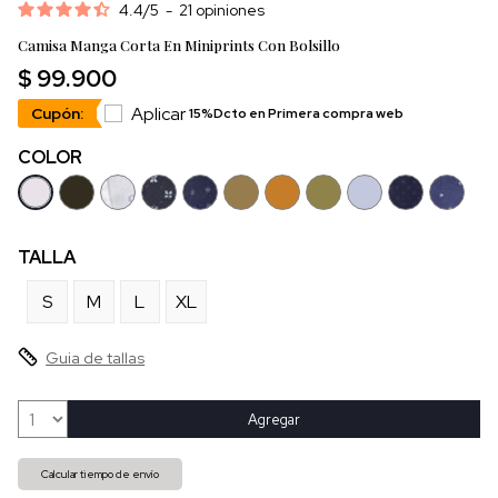
4.4
/
5
-
21
opiniones
Camisa Manga Corta En Miniprints Con Bolsillo
$ 99.900
Aplicar
Cupón:
15%Dcto en Primera compra web
COLOR
TALLA
S
M
L
XL
Guia de tallas
Agregar
Calcular tiempo de envío