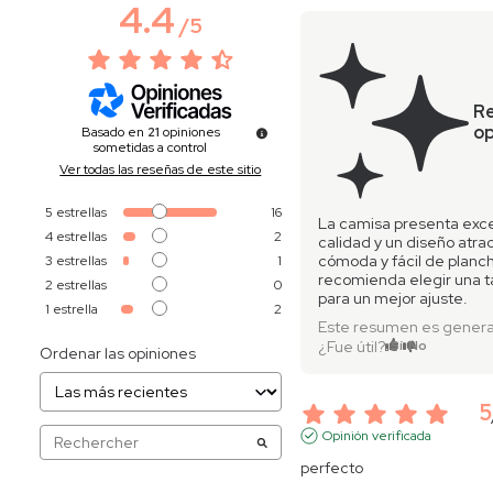
4.4
/
5
R
op
Basado en
21
opiniones
sometidas a control
Ver todas las reseñas de este sitio
5
estrellas
16
La camisa presenta exc
4
estrellas
2
calidad y un diseño atrac
cómoda y fácil de planch
3
estrellas
1
recomienda elegir una t
2
estrellas
0
para un mejor ajuste.
1
estrella
2
Este resumen es genera
¿Fue útil?
Sí
No
Ordenar las opiniones
5
Opinión verificada
perfecto