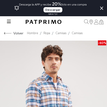
20%
×
Descarga la APP y recibe
Dcto en una compra
Descargar
Aplican TyC
0
Volver
Hombre
Ropa
Camisas
Camisas
-60%