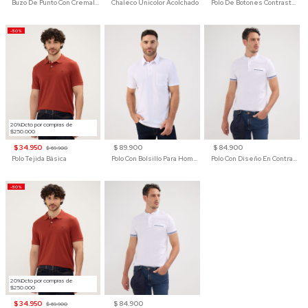
Buzo De Punto Con Cremallera Para Hombre
Chaleco Unicolor Acolchado
Polo De Botones Contraste Para Hombre
-50%
20%Dcto por compras de
$250.000
$ 34.950
$ 89.900
$ 84.900
$ 69.900
Polo Tejida Básica
Polo Con Bolsillo Para Hombre
Polo Con Diseño En Contraste
-50%
20%Dcto por compras de
$250.000
$ 34.950
$ 84.900
$ 69.900