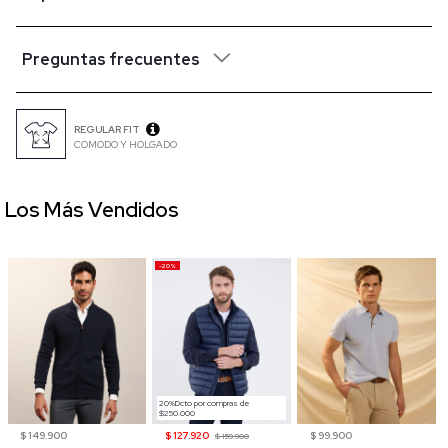
Preguntas frecuentes
REGULAR FIT
COMODO Y HOLGADO
Los Más Vendidos
-20%
20%Dcto por compras de
$250.000
$ 149.900
$ 127.920
$ 99.900
$ 159.900