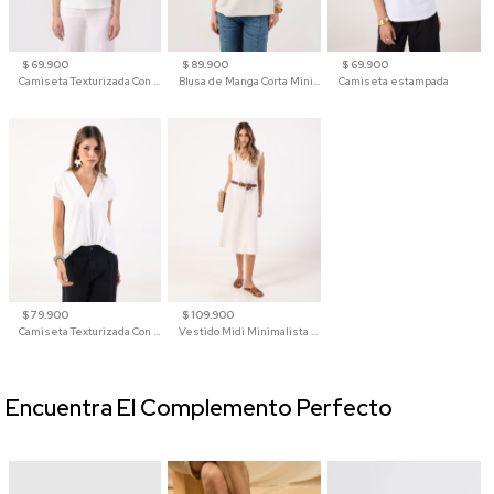
$ 69.900
$ 89.900
$ 69.900
Camiseta Texturizada Con Hombro Caído Para Mujer
Blusa de Manga Corta Minimalista para Mujer
Camiseta estampada
$ 79.900
$ 109.900
Camiseta Texturizada Con Cuello En V Para Mujer
Vestido Midi Minimalista De Silueta Amplia
Encuentra El Complemento Perfecto