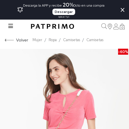
20%
×
Descarga la APP y recibe
Dcto en una compra
Descargar
Aplican TyC
0
Volver
Mujer
Ropa
Camisetas
Camisetas
-60%