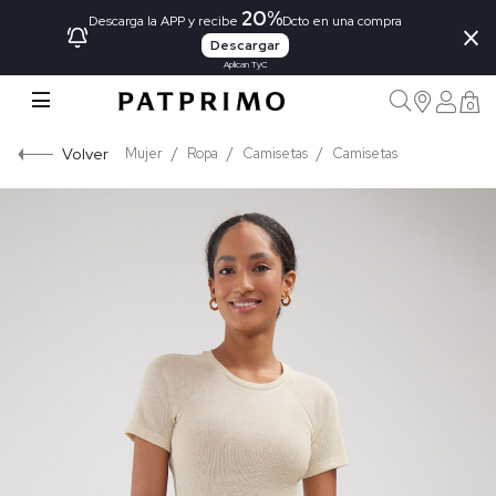
20%
×
Descarga la APP y recibe
Dcto en una compra
Descargar
Aplican TyC
0
Volver
Mujer
Ropa
Camisetas
Camisetas