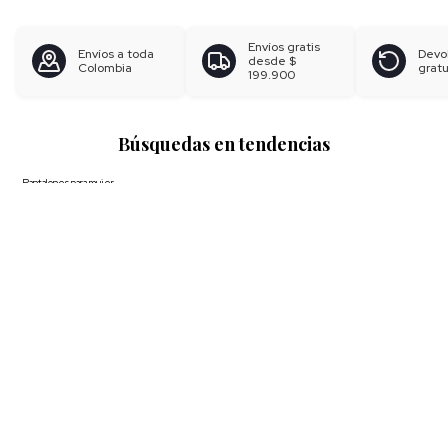
Envíos gratis
Envíos a toda
Devo
desde
$
Colombia
gratu
199.900
Búsquedas en tendencias
Pantalones para mujer
Blusas para mujer
Polos para hombre
Boxer para hombre
Calzoncillos
Ver más
▼