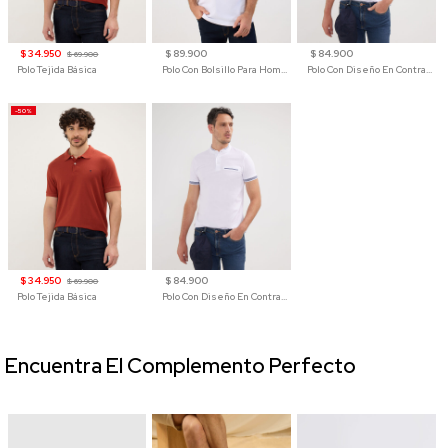
$ 34.950
$ 89.900
$ 84.900
$ 69.900
Polo Tejida Básica
Polo Con Bolsillo Para Hombre
Polo Con Diseño En Contraste
-50%
$ 34.950
$ 84.900
$ 69.900
Polo Tejida Básica
Polo Con Diseño En Contraste
Encuentra El Complemento Perfecto