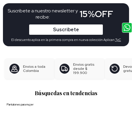
Suscribete a nuestro newsletter y
15%OFF
recibe:
Suscribete
El descuento aplica en la primera compra en nueva colección Aplican
TyC
Envíos gratis
Envíos a toda
Devo
desde
$
Colombia
gratu
199.900
Búsquedas en tendencias
Pantalones para mujer
Blusas para mujer
Polos para hombre
Boxer para hombre
Calzoncillos