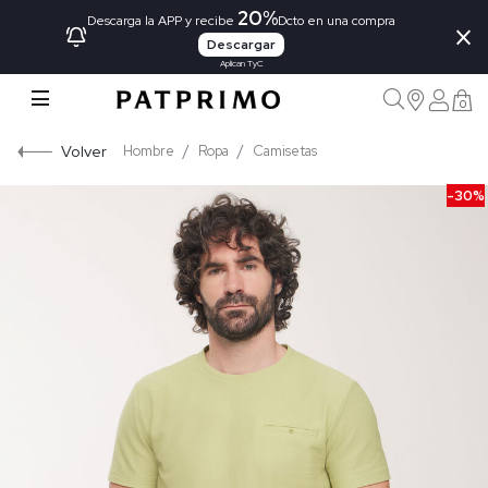
20%
×
Descarga la APP y recibe
Dcto en una compra
Descargar
Aplican TyC
0
Volver
Hombre
Ropa
Camisetas
-30%