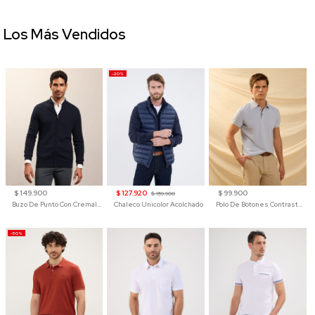
Los Más Vendidos
-20%
$ 149.900
$ 127.920
$ 99.900
$ 159.900
Buzo De Punto Con Cremallera Para Hombre
Chaleco Unicolor Acolchado
Polo De Botones Contraste Para Hombre
-50%