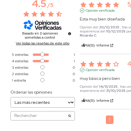
4.5
5
/
5
Opinión verificada
Esta muy bien diseñada
Opinión del
20/12/2025
, tras 
experiencia del
10/12/2025
po
Basado en
2
opiniones
Ricardo C.
sometidas a control
Ver todas las reseñas de este sitio
Útil
(0)
Informe
5
estrellas
1
4
estrellas
1
3
estrellas
0
Opinión verificada
2
estrellas
0
muy básica pero bien
1
estrella
0
Opinión del
14/11/2025
, tras u
experiencia del
31/10/2025
po
Ordenar las opiniones
Útil
(0)
Informe
1