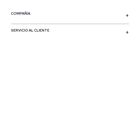
COMPAÑÍA
SERVICIO AL CLIENTE
POLÍTICAS
CONTACTO
SIGUENOS
PAÍS / REGIÓN
Colombia