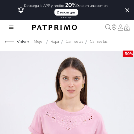
20%
×
Descarga la APP y recibe
Dcto en una compra
Descargar
Aplican TyC
0
Volver
Mujer
Ropa
Camisetas
Camisetas
-50%