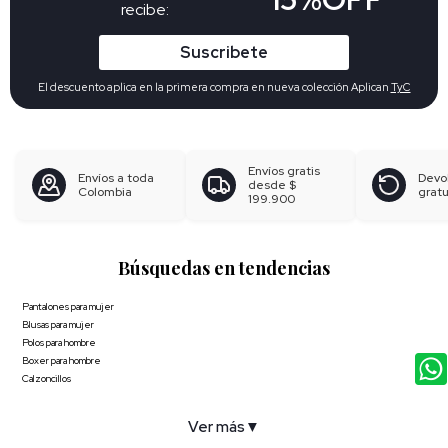
recibe:
Suscribete
El descuento aplica en la primera compra en nueva colección Aplican
TyC
Envíos gratis
Envíos a toda
Devo
desde
$
Colombia
gratu
199.900
Búsquedas en tendencias
Pantalones para mujer
Blusas para mujer
Polos para hombre
Boxer para hombre
Calzoncillos
Ver más
▼