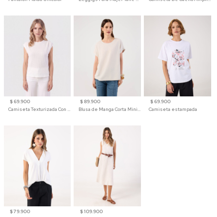
$ 69.900
$ 89.900
$ 69.900
Camiseta Texturizada Con Hombro Caído Para Mujer
Blusa de Manga Corta Minimalista para Mujer
Camiseta estampada
$ 79.900
$ 109.900