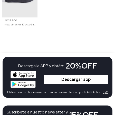
$ 129.900
Mocasines en Efecto Gamuzado Para Mujer
20%OFF
Descarga la APP y obtén:
Descargar app
El descuento aplica en una compra en nueva colección por la APP Aplican
TyC
Suscribete a nuestro newsletter y
15%OFF