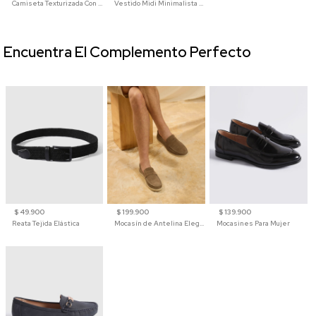
Camiseta Texturizada Con Cuello En V Para Mujer
Vestido Midi Minimalista De Silueta Amplia
Encuentra El Complemento Perfecto
$ 49.900
$ 199.900
$ 139.900
Reata Tejida Elástica
Mocasín de Antelina Elegante con Suela de Contraste Para Hombre
Mocasines Para Mujer