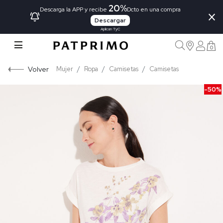
20%
×
Descarga la APP y recibe
Dcto en una compra
Descargar
Aplican TyC
0
Volver
Mujer
Ropa
Camisetas
Camisetas
-50%