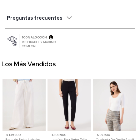
Preguntas frecuentes
100% ALGODÓN
RESPIRABLE Y MAXIMO
COMFORT
Los Más Vendidos
$ 139.900
$ 109.900
$ 69.900
Pantalón Fluido Unicolor
Leggigs Para Mujer Talle Alto Liso
Camiseta De Cuello Amplio Y Manga 3/4 Para Mujer