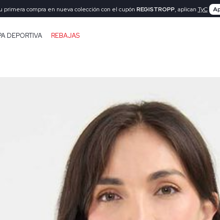
tu primera compra en nueva colección con el cupón
REGISTROPP
, aplican
TyC
Ap
PA DEPORTIVA
REBAJAS