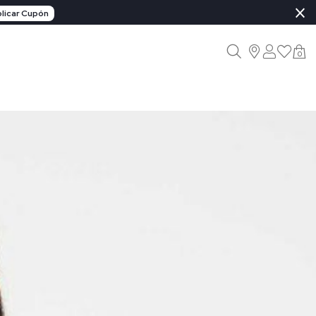
×
licar Cupón
0