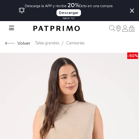
20%
×
Descarga la APP y recibe
Dcto en una compra
Descargar
Aplican TyC
0
Volver
Tallas grandes
Camisetas
-50%