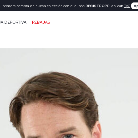
tu primera compra en nueva colección con el cupón
REGISTROPP
, aplican
TyC
Ap
PA DEPORTIVA
REBAJAS