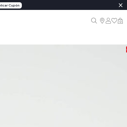
×
licar Cupón
0