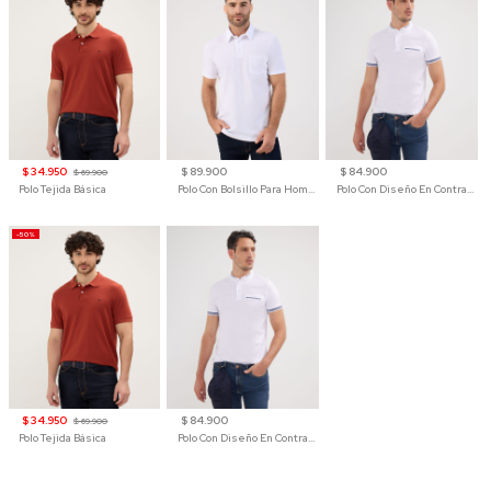
$ 34.950
$ 89.900
$ 84.900
$ 69.900
Polo Tejida Básica
Polo Con Bolsillo Para Hombre
Polo Con Diseño En Contraste
-50%
$ 34.950
$ 84.900
$ 69.900
Polo Tejida Básica
Polo Con Diseño En Contraste