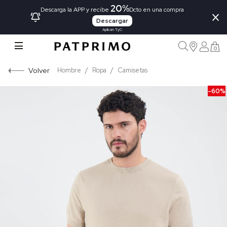
20%
×
Descarga la APP y recibe
Dcto en una compra
Descargar
Aplican TyC
0
Volver
Hombre
Ropa
Camisetas
-60%