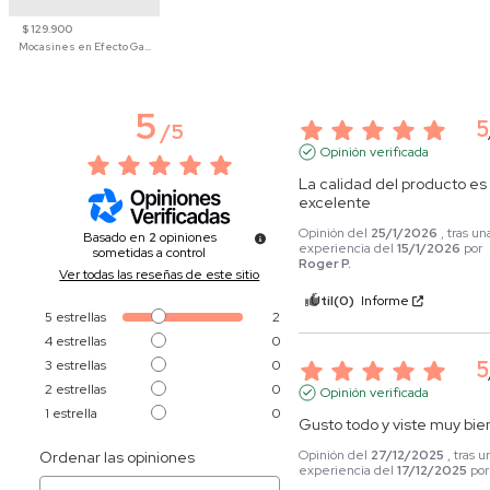
$ 129.900
Mocasines en Efecto Gamuzado Para Mujer
5
5
/
5
Opinión verificada
La calidad del producto es 
excelente
Opinión del
25/1/2026
, tras un
Basado en
2
opiniones
experiencia del
15/1/2026
por
sometidas a control
Roger P.
Ver todas las reseñas de este sitio
Útil
(0)
Informe
5
estrellas
2
4
estrellas
0
5
3
estrellas
0
2
estrellas
0
Opinión verificada
1
estrella
0
Gusto todo y viste muy bie
Opinión del
27/12/2025
, tras u
Ordenar las opiniones
experiencia del
17/12/2025
po