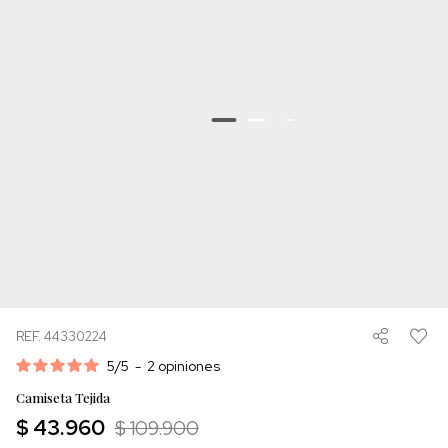
REF. 44330224
5
/
5
-
2
opiniones
Camiseta Tejida
$ 43.960
$ 109.900