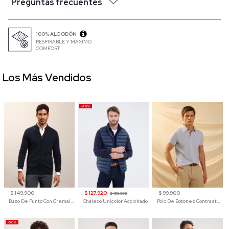
Preguntas frecuentes
100% ALGODÓN
RESPIRABLE Y MAXIMO
COMFORT
Los Más Vendidos
-20%
$ 149.900
$ 127.920
$ 99.900
$ 159.900
Buzo De Punto Con Cremallera Para Hombre
Chaleco Unicolor Acolchado
Polo De Botones Contraste Para Hombre
-50%