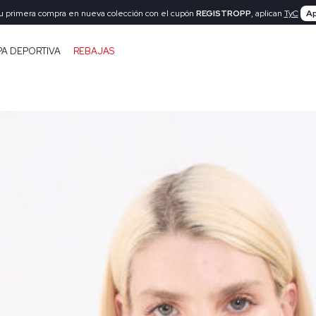
tu primera compra en nueva colección con el cupón
REGISTROPP
, aplican
TyC
Ap
PA DEPORTIVA
REBAJAS