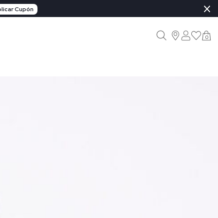
×
licar Cupón
0