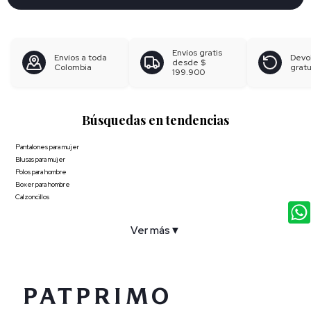
Envíos gratis
Envíos a toda
Devo
desde
$
Colombia
gratu
199.900
Búsquedas en tendencias
Pantalones para mujer
Blusas para mujer
Polos para hombre
Boxer para hombre
Calzoncillos
Ver más
▼