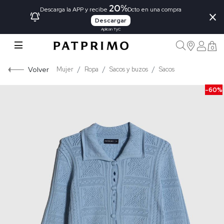
20%
×
Descarga la APP y recibe
Dcto en una compra
Descargar
Aplican TyC
0
Volver
Mujer
Ropa
Sacos y buzos
Sacos
-60%