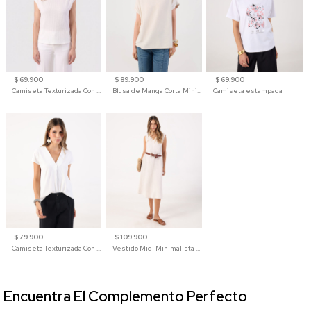
$ 69.900
$ 89.900
$ 69.900
Camiseta Texturizada Con Hombro Caído Para Mujer
Blusa de Manga Corta Minimalista para Mujer
Camiseta estampada
$ 79.900
$ 109.900
Camiseta Texturizada Con Cuello En V Para Mujer
Vestido Midi Minimalista De Silueta Amplia
Encuentra El Complemento Perfecto