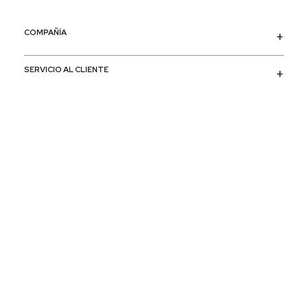
COMPAÑÍA
SERVICIO AL CLIENTE
POLÍTICAS
CONTACTO
SIGUENOS
PAÍS / REGIÓN
Colombia