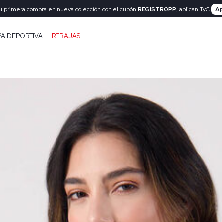
tu primera compra en nueva colección con el cupón
REGISTROPP
, aplican
TyC
Ap
PA DEPORTIVA
REBAJAS