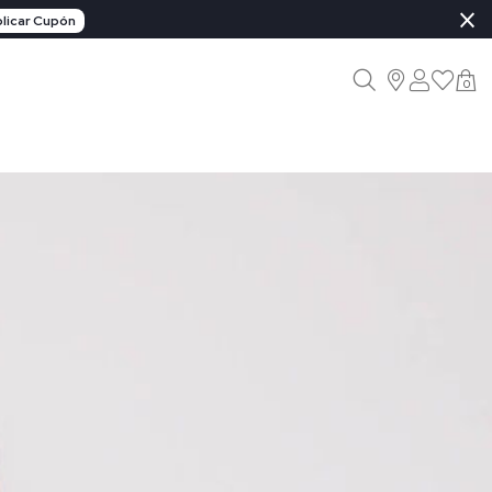
×
licar Cupón
0