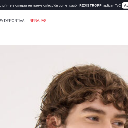
tu primera compra en nueva colección con el cupón
REGISTROPP
, aplican
TyC
Ap
PA DEPORTIVA
REBAJAS