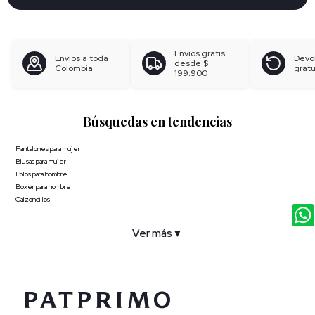
Envíos gratis
Envíos a toda
Devo
desde
$
Colombia
gratu
199.900
Búsquedas en tendencias
Pantalones para mujer
Blusas para mujer
Polos para hombre
Boxer para hombre
Calzoncillos
Ver más
▼