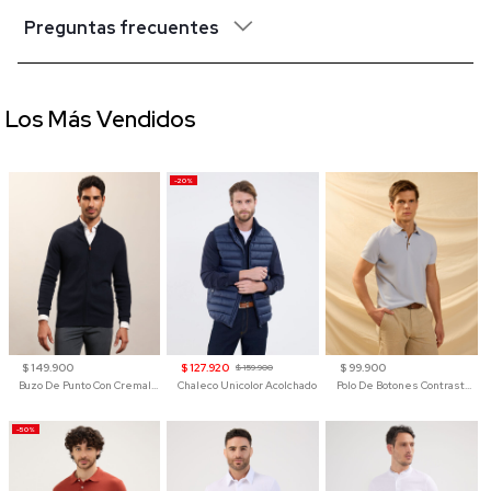
Preguntas frecuentes
Los Más Vendidos
-20%
$ 149.900
$ 127.920
$ 99.900
$ 159.900
Buzo De Punto Con Cremallera Para Hombre
Chaleco Unicolor Acolchado
Polo De Botones Contraste Para Hombre
-50%