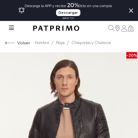
20%
×
Descarga la APP y recibe
Dcto en una compra
Descargar
Aplican TyC
0
Volver
Hombre
Ropa
Chaquetas y Chalecos
-20%