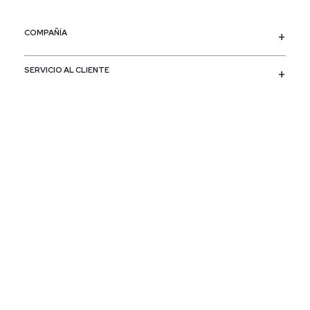
COMPAÑÍA
SERVICIO AL CLIENTE
POLÍTICAS
CONTACTO
SIGUENOS
PAÍS / REGIÓN
Colombia