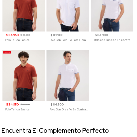
$ 34.950
$ 89.900
$ 84.900
$ 69.900
Polo Tejida Básica
Polo Con Bolsillo Para Hombre
Polo Con Diseño En Contraste
-50%
$ 34.950
$ 84.900
$ 69.900
Polo Tejida Básica
Polo Con Diseño En Contraste
Encuentra El Complemento Perfecto