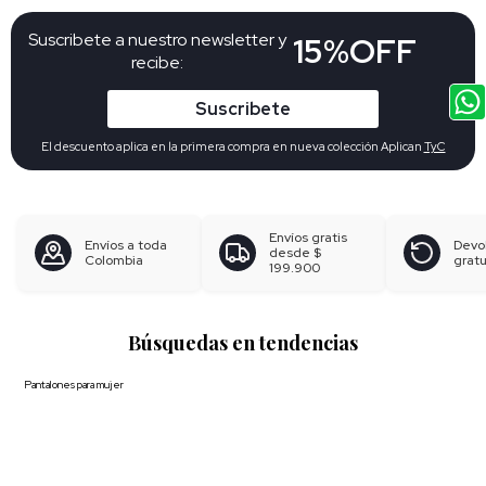
Suscribete a nuestro newsletter y
15%OFF
recibe:
Suscribete
El descuento aplica en la primera compra en nueva colección Aplican
TyC
Envíos gratis
Envíos a toda
Devo
desde
$
Colombia
gratu
199.900
Búsquedas en tendencias
Pantalones para mujer
Blusas para mujer
Polos para hombre
Boxer para hombre
Calzoncillos