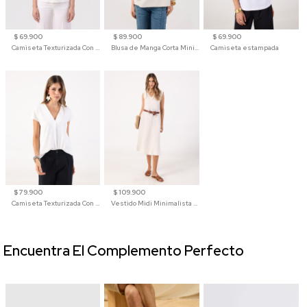
$ 69.900
$ 89.900
$ 69.900
Camiseta Texturizada Con Hombro Caído Para Mujer
Blusa de Manga Corta Minimalista para Mujer
Camiseta estampada
$ 79.900
$ 109.900
Camiseta Texturizada Con Cuello En V Para Mujer
Vestido Midi Minimalista De Silueta Amplia
Encuentra El Complemento Perfecto