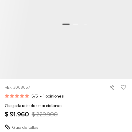
REF. 30080571
5
/
5
-
1
opiniones
Chaqueta unicolor con cinturon
$ 91.960
$ 229.900
Guia de tallas