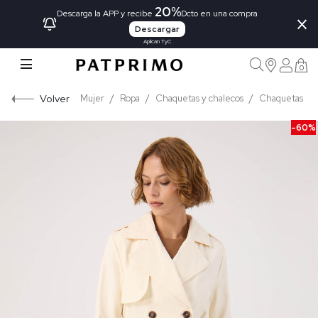
20%
×
Descarga la APP y recibe
Dcto en una compra
Descargar
Aplican TyC
0
Volver
Mujer
Ropa
Chaquetas y chalecos
Chaquetas
-60%