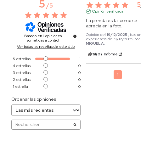
5
5
/
5
Opinión verificada
La prenda es tal como se 
aprecia en la foto.
Opinión del
19/12/2025
, tras u
Basado en
1
opiniones
experiencia del
9/12/2025
por
sometidas a control
MIGUEL A.
Ver todas las reseñas de este sitio
Útil
(0)
Informe
5
estrellas
1
4
estrellas
0
3
estrellas
0
1
2
estrellas
0
1
estrella
0
Ordenar las opiniones