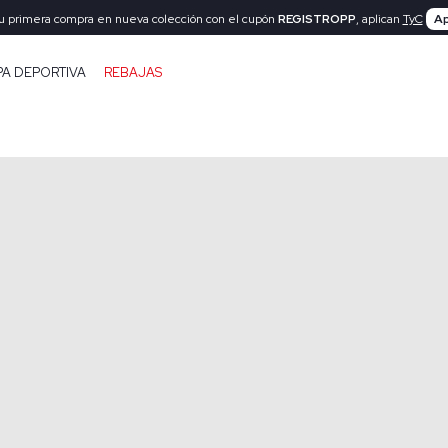
tu primera compra en nueva colección con el cupón
REGISTROPP
, aplican
TyC
Ap
PA DEPORTIVA
REBAJAS