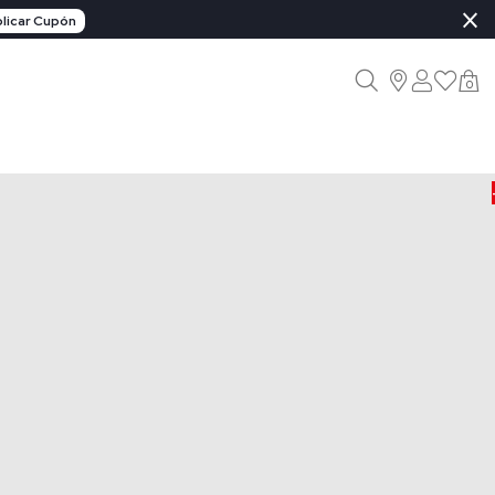
×
licar Cupón
0