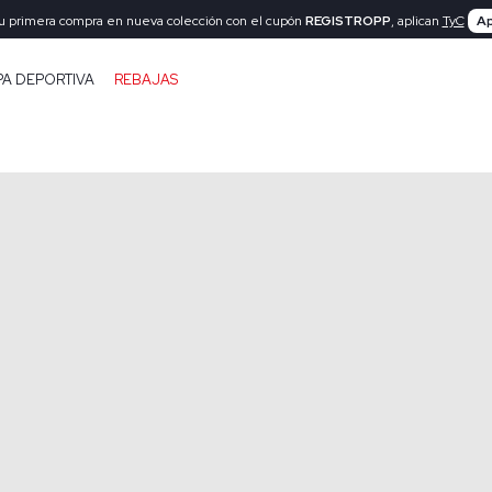
tu primera compra en nueva colección con el cupón
REGISTROPP
, aplican
TyC
Ap
PA DEPORTIVA
REBAJAS