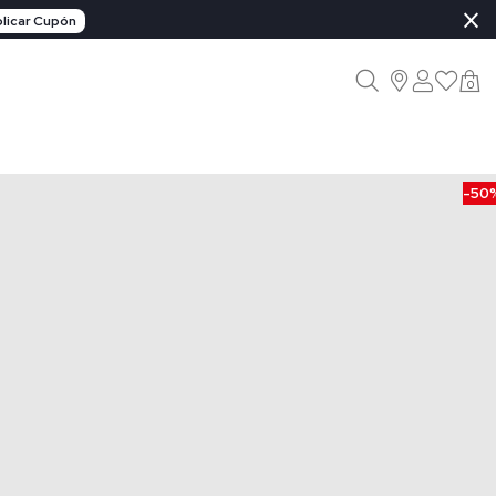
×
licar Cupón
0
-50