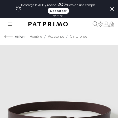
20%
×
Descarga la APP y recibe
Dcto en una compra
Descargar
Aplican TyC
0
Volver
Hombre
Accesorios
Cinturones