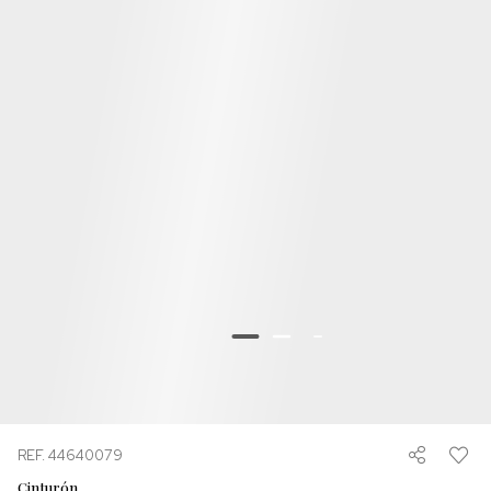
REF. 44640079
Cinturón