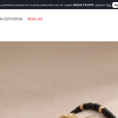
tu primera compra en nueva colección con el cupón
REGISTROPP
, aplican
TyC
Ap
PA DEPORTIVA
REBAJAS