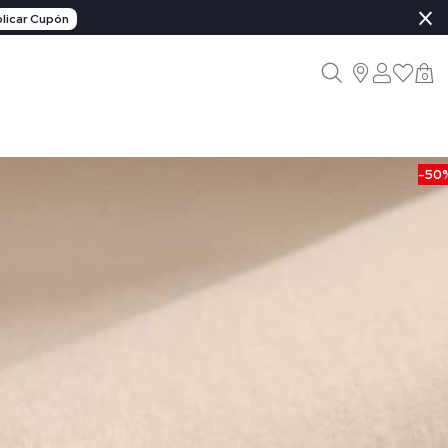
×
licar Cupón
0
-50