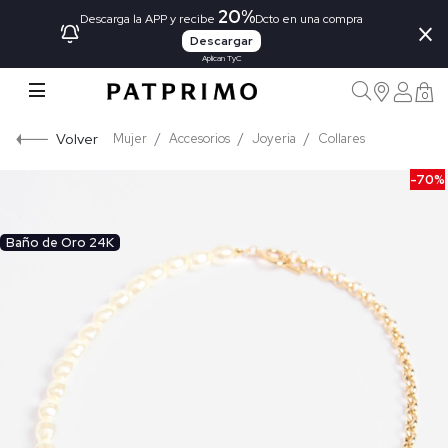
20%
×
Descarga la APP y recibe
Dcto en una compra
Descargar
Aplican TyC
0
Volver
Mujer
Accesorios
Joyeria
Collares
-70%
Baño de Oro 24K