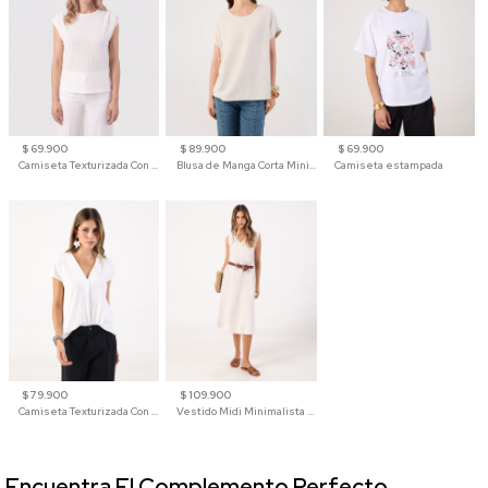
$ 69.900
$ 89.900
$ 69.900
Camiseta Texturizada Con Hombro Caído Para Mujer
Blusa de Manga Corta Minimalista para Mujer
Camiseta estampada
$ 79.900
$ 109.900
Camiseta Texturizada Con Cuello En V Para Mujer
Vestido Midi Minimalista De Silueta Amplia
Encuentra El Complemento Perfecto