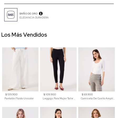
BAÑO DE ORO
ELEGANCIA DURADERA
Los Más Vendidos
$ 139.900
$ 109.900
$ 69.900
Pantalón Fluido Unicolor
Leggigs Para Mujer Talle Alto Liso
Camiseta De Cuello Amplio Y Manga 3/4 Para Mujer