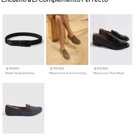
$ 49.900
$ 199.900
$ 139.900
Reata Tejida Elástica
Mocasín de Antelina Elegante con Suela de Contraste Para Hombre
Mocasines Para Mujer