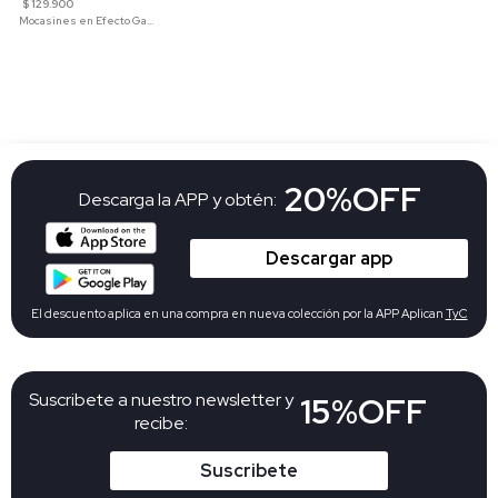
$ 129.900
Mocasines en Efecto Gamuzado Para Mujer
20%OFF
Descarga la APP y obtén:
Descargar app
El descuento aplica en una compra en nueva colección por la APP Aplican
TyC
Suscribete a nuestro newsletter y
15%OFF
recibe:
Suscribete