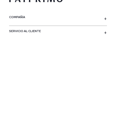
COMPAÑÍA
SERVICIO AL CLIENTE
POLÍTICAS
CONTACTO
SIGUENOS
PAÍS / REGIÓN
Colombia