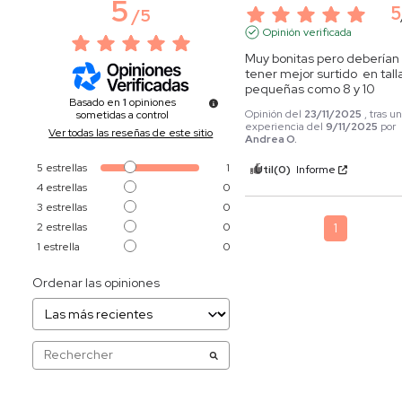
5
5
/
5
Opinión verificada
Muy bonitas pero deberían 
tener mejor surtido  en talla
pequeñas como 8 y 10
Basado en
1
opiniones
Opinión del
23/11/2025
, tras u
sometidas a control
experiencia del
9/11/2025
por
Ver todas las reseñas de este sitio
Andrea O.
5
estrellas
1
Útil
(0)
Informe
4
estrellas
0
3
estrellas
0
2
estrellas
0
1
1
estrella
0
Ordenar las opiniones