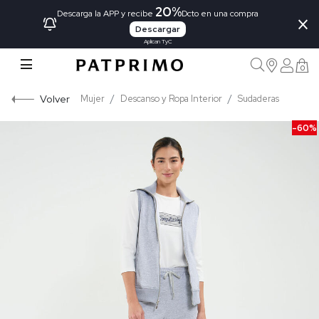
20%
×
Descarga la APP y recibe
Dcto en una compra
Descargar
Aplican TyC
0
Volver
Mujer
Descanso y Ropa Interior
Sudaderas
-60%