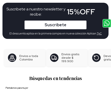
Suscribete a nuestro newsletter y
15%OFF
recibe:
Suscribete
El descuento aplica en la primera compra en nueva colección Aplican
TyC
Envíos gratis
Envíos a toda
Devo
desde
$
Colombia
gratu
199.900
Búsquedas en tendencias
Pantalones para mujer
Blusas para mujer
Polos para hombre
Boxer para hombre
Calzoncillos