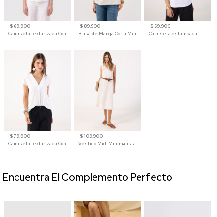
$ 69.900
$ 89.900
$ 69.900
Camiseta Texturizada Con Hombro Caído Para Mujer
Blusa de Manga Corta Minimalista para Mujer
Camiseta estampada
$ 79.900
$ 109.900
Camiseta Texturizada Con Cuello En V Para Mujer
Vestido Midi Minimalista De Silueta Amplia
Encuentra El Complemento Perfecto