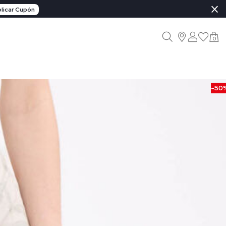
×
licar Cupón
0
-50