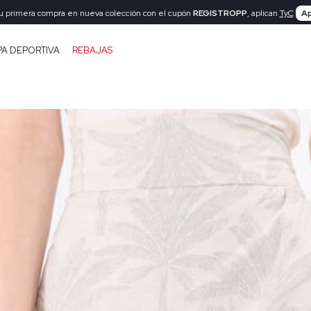
tu primera compra en nueva colección con el cupón
REGISTROPP
, aplican
TyC
Ap
PA DEPORTIVA
REBAJAS