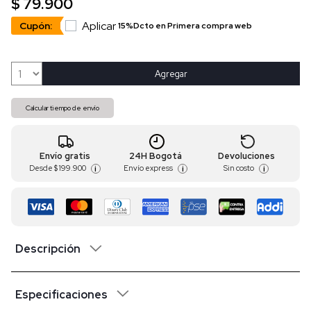
$ 79.900
Aplicar
Cupón:
15%Dcto en Primera compra web
Agregar
Calcular tiempo de envío
Envío gratis
24H Bogotá
Devoluciones
Desde
$ 199.900
Envío express
Sin costo
i
i
i
Descripción
Especificaciones