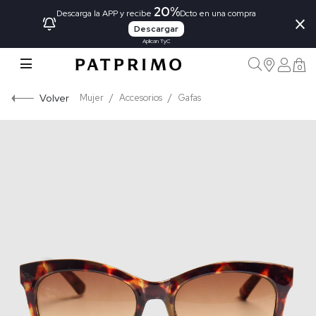
20%
×
Descarga la APP y recibe
Dcto en una compra
Descargar
Aplican TyC
0
Volver
Mujer
Accesorios
Gafas