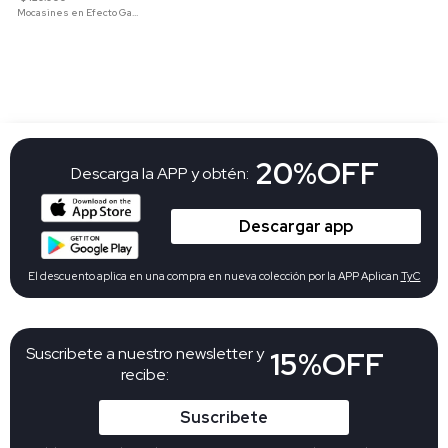
Mocasines en Efecto Gamuzado Para Mujer
20%OFF
Descarga la APP y obtén:
Descargar app
El descuento aplica en una compra en nueva colección por la APP Aplican
TyC
Suscribete a nuestro newsletter y
15%OFF
recibe:
Suscribete