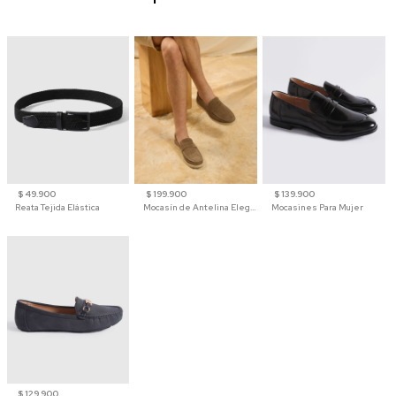
$ 49.900
$ 199.900
$ 139.900
Reata Tejida Elástica
Mocasín de Antelina Elegante con Suela de Contraste Para Hombre
Mocasines Para Mujer
$ 129.900