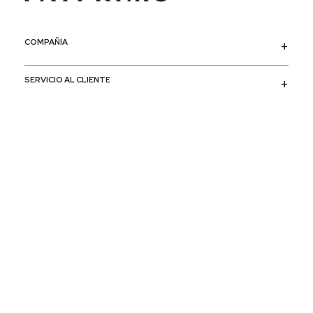
COMPAÑÍA
SERVICIO AL CLIENTE
POLÍTICAS
CONTACTO
SIGUENOS
PAÍS / REGIÓN
Colombia