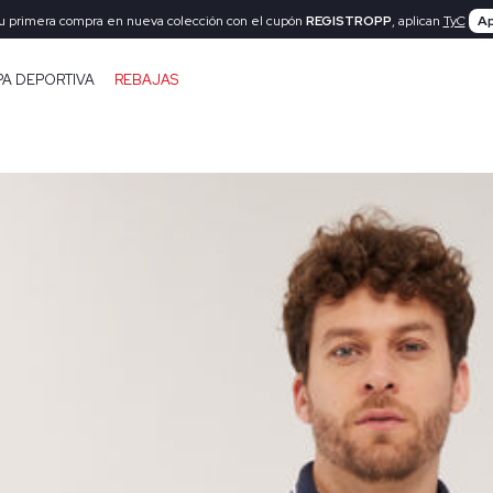
tu primera compra en nueva colección con el cupón
REGISTROPP
, aplican
TyC
Ap
PA DEPORTIVA
REBAJAS