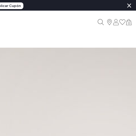
×
licar Cupón
0