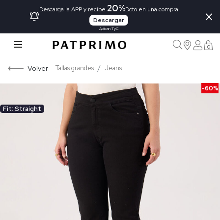
20%
×
Descarga la APP y recibe
Dcto en una compra
Descargar
Aplican TyC
0
Volver
Tallas grandes
Jeans
-60%
Fit: Straight